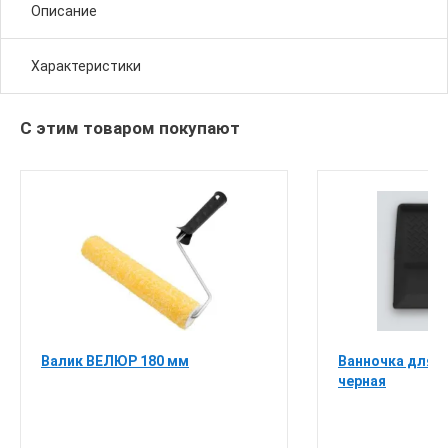
Описание
Характеристики
антисептические, атмосферостойкие, без запаха, быстросохнущие
С этим товаром покупают
Валик ВЕЛЮР 180 мм
Ванночка для к
черная