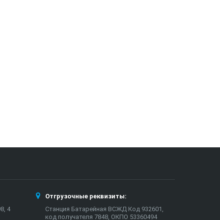
Отгрузочные реквизиты:
8, 4
Станция Батарейная ВСЖД Код 932601,
код получателя 7848, ОКПО 53360494