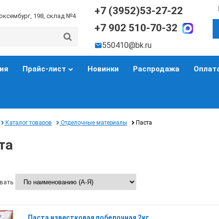
+7 (3952)53-27-22
Люксембург, 198, склад №4
+7 902 510-70-32
550410@bk.ru
ия
Прайс-лист
Новинки
Распродажа
Оплата
Каталог товаров
Отделочные материалы
Паста
та
вать
Паста известковая побелочная 2кг