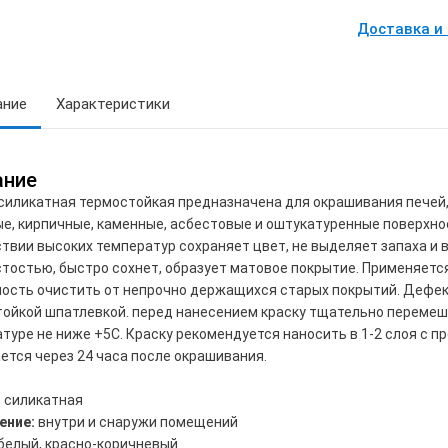
Доставка и
ание
Характеристики
ание
силикатная термостойкая предназначена для окрашивания печей, 
е, кирпичные, каменные, асбестовые и оштукатуренные поверхно
твии высоких температур сохраняет цвет, не выделяет запаха и
тостью, быстро сохнет, образует матовое покрытие. Применяетс
ость очистить от непрочно держащихся старых покрытий. Дефе
ойкой шпатлевкой. перед нанесением краску тщательно перемеша
туре не ниже +5С. Краску рекомендуется наносить в 1-2 слоя с п
ется через 24 часа после окрашивания.
:
силикатная
ение:
внутри и снаружи помещений
белый, красно-коричневый