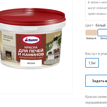
В связи с не
могут отличат
прайс можно 
Цвет:
белый
бежевый
белы
Вес/шт в упа
1,5кг
Задать 
Краска сили
окрашивания 