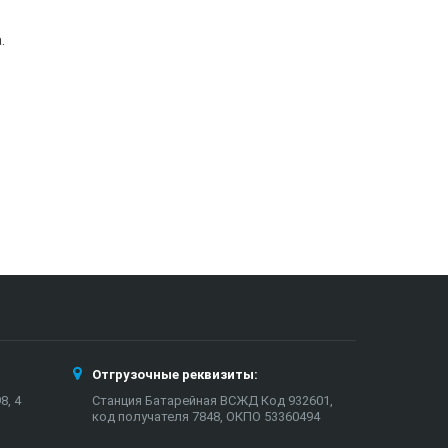
.
Отгрузочные реквизиты:
8, 4
Станция Батарейная ВСЖД Код 932601,
код получателя 7848, ОКПО 53360494