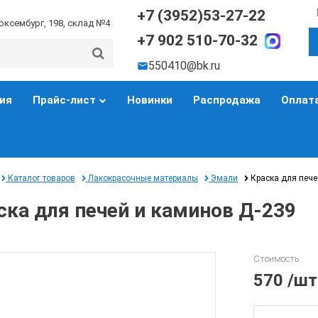
+7 (3952)53-27-22
Люксембург, 198, склад №4
+7 902 510-70-32
550410@bk.ru
ия
Прайс-лист
Новинки
Распродажа
Оплата
Каталог товаров
Лакокрасочные материалы
Эмали
Краска для пече
ска для печей и каминов Д-239
Стоимость
570
/шт