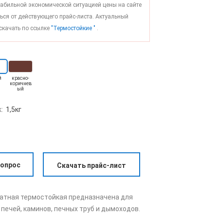
стабильной экономической ситуацией цены на сайте
ься от действующего прайс-листа. Актуальный
скачать по ссылке
"Термостойкие "
.
й
красно-
коричнев
ый
к:
1,5кг
вопрос
Скачать прайс-лист
катная термостойкая предназначена для
печей, каминов, печных труб и дымоходов.