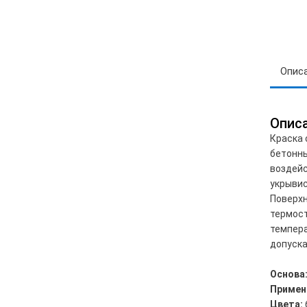
Опис
Опис
Краска 
бетонны
воздейс
укрывис
Поверхн
термост
темпера
допуска
Основа
Примен
Цвета: