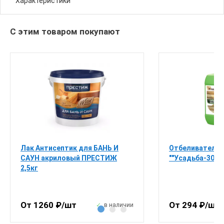
Характеристики
антисептические, без запаха, влагостойкие, термостойкие
С этим товаром покупают
Лак Антисептик для БАНЬ И
Отбеливатель-
САУН акриловый ПРЕСТИЖ
""Усадьба-303"
2,5кг
От 1260 ₽/шт
От 294 ₽/шт
в наличии