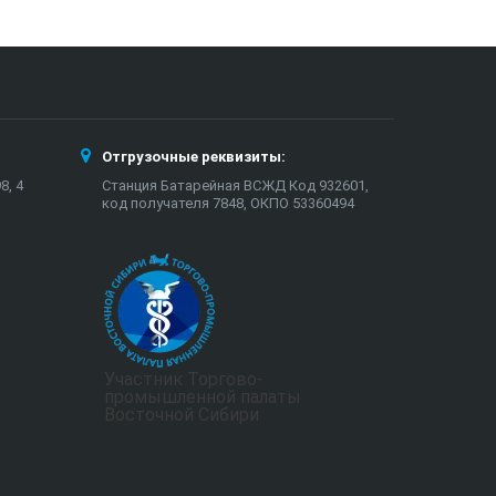
Отгрузочные реквизиты:
8, 4
Станция Батарейная ВСЖД Код 932601,
код получателя 7848, ОКПО 53360494
Участник Торгово-
промышленной палаты
Восточной Сибири