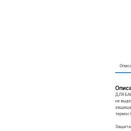
Опис
Опис
ДЛЯ БАН
не выд
защищае
термост
Защита 