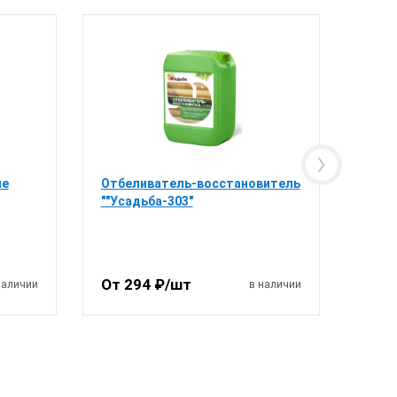
не
Отбеливатель-восстановитель
""Усадьба-303"
От 294 ₽/шт
наличии
в наличии