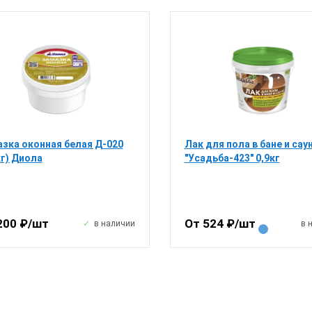
зка оконная белая Д-020
Лак для пола в бане и сау
кг) Диола
"Усадьба-423" 0,9кг
200 ₽/шт
От 524 ₽/шт
в наличии
в 