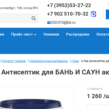
+7 (3952)53-27-22
Люксембург, 198, склад №4
+7 902 510-70-32
550410@bk.ru
ия
Прайс-лист
Новинки
Распродажа
Оплата
Каталог товаров
Лакокрасочные материалы
Лаки
Лак Антисептик д
 Антисептик для БАНЬ И САУН а
Стоимость
1 260
/