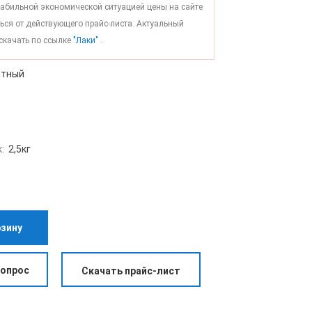
стабильной экономической ситуацией цены на сайте
ься от действующего прайс-листа. Актуальный
скачать по ссылке
"Лаки"
.
етный
к:
2,5кг
рзину
вопрос
Скачать прайс-лист