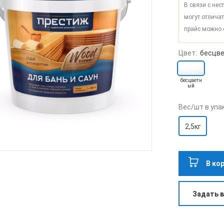
В связи с не
могут отличат
прайс можно 
Цвет:
бесцв
бесцветн
ый
Вес/шт в упа
2,5кг
В ко
Задать 