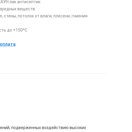
САУН лак антисептик
 вредных веществ
, стены, потолок от влаги, плесени, гниения
сть до +150ºС
 оплата
щений, подверженных воздействию высоких