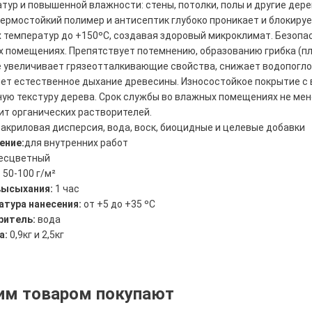
тур и повышенной влажности: стены, потолки, полы и другие дере
Термостойкий полимер и антисептик глубоко проникает и блокиру
 температур до +150ºС, создавая здоровый микроклимат. Безопа
 помещениях. Препятствует потемнению, образованию грибка (пле
 увеличивает грязеотталкивающие свойства, снижает водопогло
ет естественное дыхание древесины. Износостойкое покрытие с 
ую текстуру дерева. Срок службы во влажных помещениях не менее
т органических растворителей.
:
акриловая дисперсия, вода, воск, биоцидные и целевые добавки
ение:
для внутренних работ
есцветный
:
50-100 г/м²
высыхания:
1 час
атура нанесения:
от +5 до +35 ºС
ритель:
вода
а:
0,9кг и 2,5кг
им товаром покупают