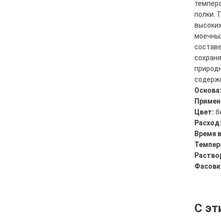
темпера
полки. 
высоких
моечных
составе
сохраня
природн
содержи
Основа
Примен
Цвет:
б
Расход
Время 
Темпер
Раство
Фасовк
С эт