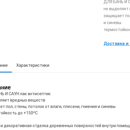
ДЛЯ БАНЬ И 
не выделяет
защищает пол
и синевы
термостойко
Доставка и
ание
Характеристики
ание
Ь И САУН лак антисептик
еляет вредных веществ
т пол, стены, потолок от влаги, плесени, гниения и синевы
ойкость до +150ºС
и декоративная отделка деревянных поверхностей внутри поме